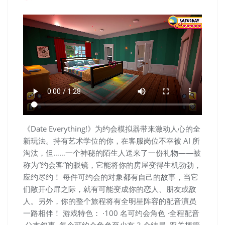
《Date Everything!》为约会模拟器带来激动人心的全
新玩法。持有艺术学位的你，在客服岗位不幸被 AI 所
淘汰，但……一个神秘的陌生人送来了一份礼物——被
称为“约会客”的眼镜，它能将你的房屋变得生机勃勃，
应约尽约！ 每件可约会的对象都有自己的故事，当它
们敞开心扉之际，就有可能变成你的恋人、朋友或敌
人。另外，你的整个旅程将有全明星阵容的配音演员
一路相伴！ 游戏特色： ·100 名可约会角色 ·全程配音
·分支叙事 ·每个可约会角色至少有 3 个结局 ·双关梗管