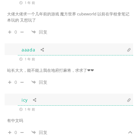
1 年 前
大佬大佬求一个几年前的游戏 魔方世界 cubeworld 以前在学校拿笔记
本玩的 又想玩了
0
回复
aaada
1 年 前
站长大大，能不能上我在地府打麻将，求求了❤❤
0
回复
icy
1 年 前
有中文吗
0
回复