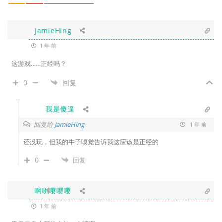
JamieHing
1 年 前
这游戏……正经吗？
0
回复
我是傻逼
回复给
JamieHing
1 年 前
还没玩，但我的牛子嗅觉告诉我这应该是正经的
0
回复
啊咧嘤嘤嘤
1 年 前