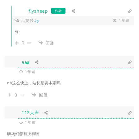
flysheep
作者
回复给
icy
1 年 前
有
0
回复
aaa
1 年 前
nb这么快上，站长是资本家吗
0
回复
112大声
1 年 前
职场幻想有没有啊