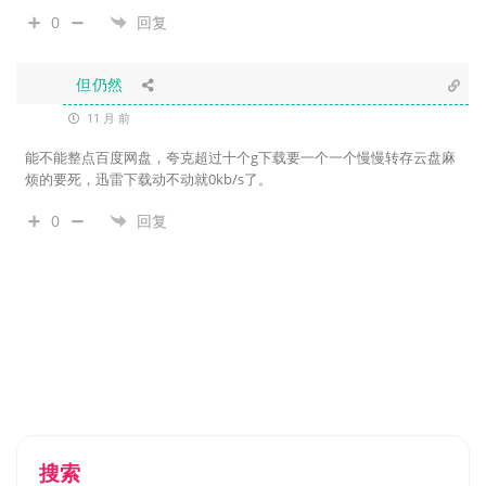
0
回复
但仍然
11 月 前
能不能整点百度网盘，夸克超过十个g下载要一个一个慢慢转存云盘麻
烦的要死，迅雷下载动不动就0kb/s了。
0
回复
搜索