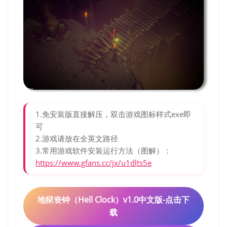
1.免安装版直接解压，双击游戏图标样式exe即
可
2.游戏请放在全英文路径
3.常用游戏软件安装运行方法（图解）：
https://www.gfans.cc/jx/u1dlts5e
地狱丧钟（Hell Clock）v1.0中文版-点击下
载