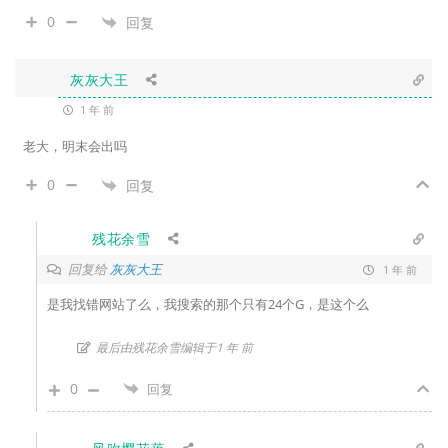
0
回复
灰灰大王
1 年 前
老大，明末会出吗
0
回复
残花余雪
回复给
灰灰大王
1 年 前
是我找错网站了么，我搜索的那个只有24个G，是这个么
最后由残花余雪编辑于1 年 前
0
回复