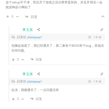
这个setup不干净，而且开了游戏之后分辨率是坏的，并且开局没一会
就进神必小网站了
0
回复
李立东
回复给
zhimeow1
1 年 前
别搁这放屁了，我已经通关了，第二幕有个BOSS有个bug，其他没
任何问题。
0
回复
李立东
回复给
zhimeow1
1 年 前
扯淡，我都通关了，一点问题没有
0
回复