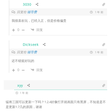
3030
回复给
辅导费
1 年 前
我很喜欢玩，已经入正，但是价格偏贵
0
回复
Dickseek
回复给
辅导费
1 年 前
还不错挺好玩的
0
回复
xyy
1 年 前
猛将三国可以更新一下吗？1.2.4好像打开就画面只有黑屏，不知道是不
是更新1.7几的原因，谢谢