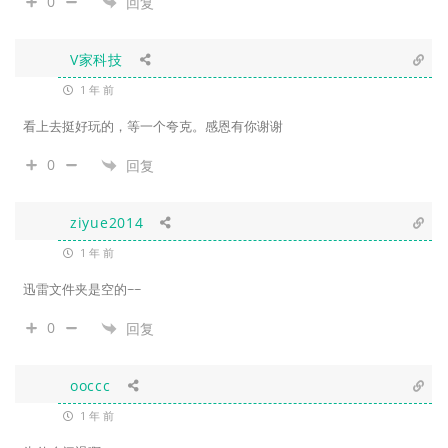
0
回复
V家科技
1 年 前
看上去挺好玩的，等一个夸克。感恩有你谢谢
0
回复
ziyue2014
1 年 前
迅雷文件夹是空的~~
0
回复
ooccc
1 年 前