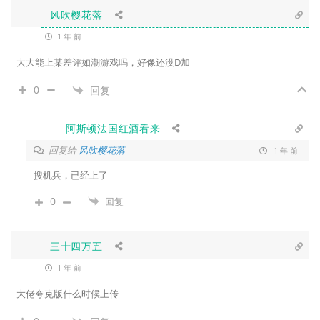
风吹樱花落
1 年 前
大大能上某差评如潮游戏吗，好像还没D加
0
回复
阿斯顿法国红酒看来
回复给
风吹樱花落
1 年 前
搜机兵，已经上了
0
回复
三十四万五
1 年 前
大佬夸克版什么时候上传