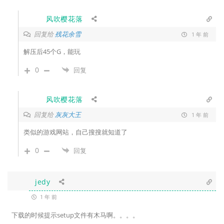
风吹樱花落
回复给
残花余雪
1 年 前
解压后45个G，能玩
0
回复
风吹樱花落
回复给
灰灰大王
1 年 前
类似的游戏网站，自己搜搜就知道了
0
回复
jedy
1 年 前
下载的时候提示setup文件有木马啊。。。。