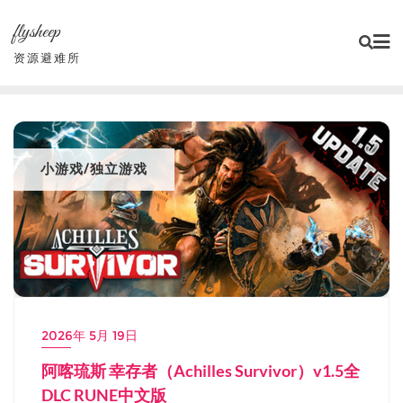
Skip
flysheep
to
content
资源避难所
小游戏/独立游戏
2026年 5月 19日
阿喀琉斯 幸存者（Achilles Survivor）v1.5全
DLC RUNE中文版