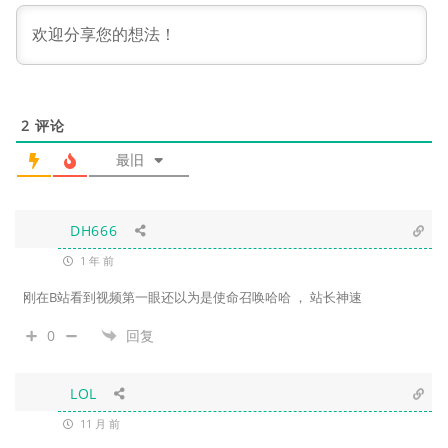
2
评论
最旧
DH666
1 年 前
刚在B站看到视频第一眼还以为是使命召唤哈哈 ， 站长神速
0
回复
LOL
11 月 前