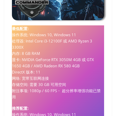
最低配置:
操作系统: Windows 10, Windows 11
处理器: Intel Core i3-12100F 或 AMD Ryzen 3
3300X
内存: 8 GB RAM
显卡: NVIDIA GeForce RTX 3050M 4GB 或 GTX
1650 4GB / AMD Radeon RX 580 4GB
DirectX 版本: 11
网络: 宽带互联网连接
存储空间: 需要 30 GB 可用空间
附注事项: 1080p / 60 FPS・ 超分辨率增强功能已禁
用
推荐配置:
操作系统: Windows 10, Windows 11