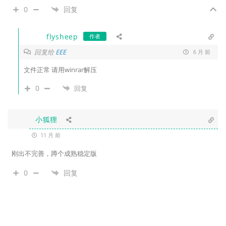
0
回复
flysheep
作者
回复给
EEE
6 月 前
文件正常 请用winrar解压
0
回复
小狐狸
11 月 前
刚出不完善，蹲个成熟稳定版
0
回复