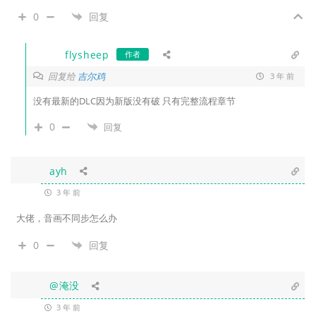
0
回复
flysheep
作者
回复给
吉尔鸡
3 年 前
没有最新的DLC因为新版没有破 只有完整流程章节
0
回复
ayh
3 年 前
大佬，音画不同步怎么办
0
回复
@淹没
3 年 前