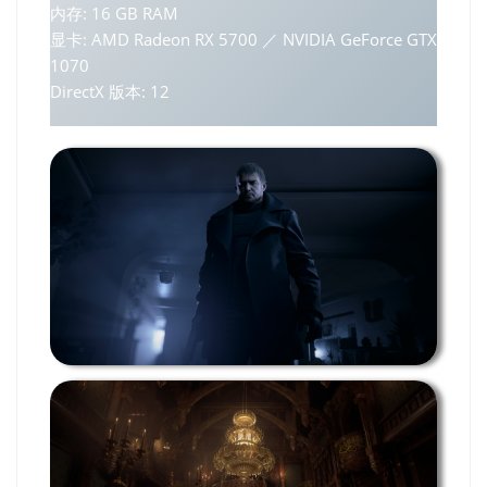
内存: 16 GB RAM
显卡: AMD Radeon RX 5700 ／ NVIDIA GeForce GTX
1070
DirectX 版本: 12