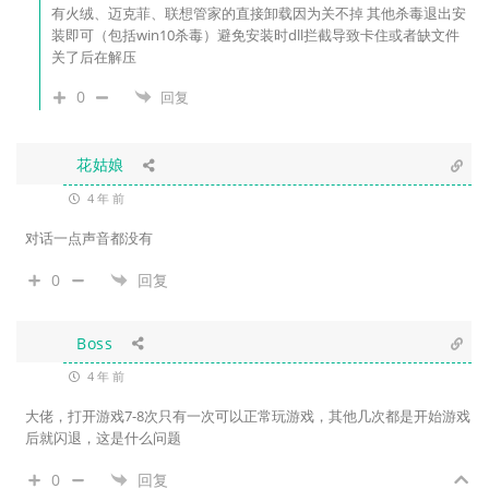
有火绒、迈克菲、联想管家的直接卸载因为关不掉 其他杀毒退出安
装即可（包括win10杀毒）避免安装时dll拦截导致卡住或者缺文件
关了后在解压
0
回复
花姑娘
4 年 前
对话一点声音都没有
0
回复
Boss
4 年 前
大佬，打开游戏7-8次只有一次可以正常玩游戏，其他几次都是开始游戏
后就闪退，这是什么问题
0
回复