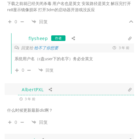
下载之前就已经关闭杀毒 用户名也是英文 安装路径是英文 解压完打开
re8显示镜像损坏 打开3dm的启动器开游戏没反应
0
回复
flysheep
作者
回复给
给不了你想要
3 年 前
系统用户名（c盘user下的名字）务必全英文
0
回复
AlbertPXL
3 年 前
什么时候更新最新dlc啊？
0
回复