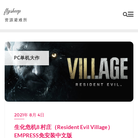
Skip
flysheep
to
content
资源避难所
PC单机大作
2021年 8月 4日
生化危机8 村庄（Resident Evil Village）
EMPRESS免安装中文版