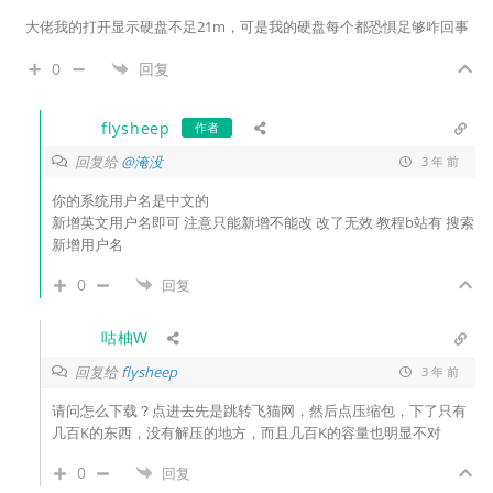
大佬我的打开显示硬盘不足21m，可是我的硬盘每个都恐惧足够咋回事
0
回复
flysheep
作者
回复给
@淹没
3 年 前
你的系统用户名是中文的
新增英文用户名即可 注意只能新增不能改 改了无效 教程b站有 搜索
新增用户名
0
回复
咕柚W
回复给
flysheep
3 年 前
请问怎么下载？点进去先是跳转飞猫网，然后点压缩包，下了只有
几百K的东西，没有解压的地方，而且几百K的容量也明显不对
0
回复