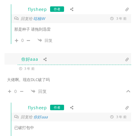
flysheep
作者
回复给
咕柚W
3 年 前
那是种子 请拖到迅雷
0
回复
你好aaa
3 年 前
大佬啊。现在DLC破了吗
0
回复
flysheep
作者
回复给
你好aaa
3 年 前
已破打包中