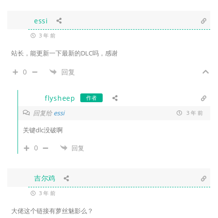
essi
3 年 前
站长，能更新一下最新的DLC吗，感谢
0
回复
flysheep
作者
回复给
essi
3 年 前
关键dlc没破啊
0
回复
吉尔鸡
3 年 前
大佬这个链接有萝丝魅影么？