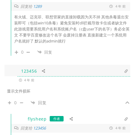
回复给
1289
4 年 前
有火绒、迈克菲、联想管家的直接卸载因为关不掉 其他杀毒退出安
装即可（包括win10杀毒）避免安装时dll拦截导致卡住或者缺文件
此游戏需要系统用户名和系统账户名（c盘user下的名字）务必全英
文 不要学百度修改这个名字 会废掉注册表 直接新建立一个系统用
户名就好了 默认的admin就行
0
回复
123456
4 年 前
显示文件损坏
0
回复
flysheep
作者
回复给
123456
4 年 前