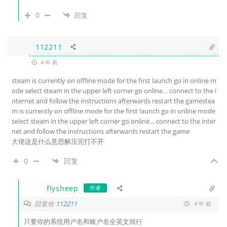
0
回复
112211
4 年 前
steam is currently on offline mode for the first launch go in online m
ode select steam in the upper left corner go online… connect to the i
nternet and follow the instructions afterwards restart the gamestea
m is currently on offline mode for the first launch go in online mode
select steam in the upper left corner go online… connect to the inter
net and follow the instructions afterwards restart the game
大佬这是什么意思解压完打不开
0
回复
flysheep
作者
回复给
112211
4 年 前
只要你的系统用户名和账户名全英文就行