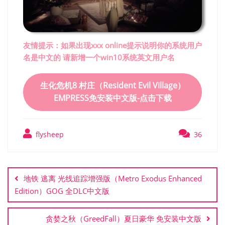
友情提示：如果出现xxx online提示说明你的系统用户
名是中文的 请新增一个win10系统英文用户名
生化危机8 村庄（Resident Evil Village）
EMPRESS免安装中文版-点击下载
flysheep
36
文
章
地铁 逃离 光线追踪增强版（Metro Exodus Enhanced
导
Edition）GOG 全DLC中文版
航
贪婪之秋（GreedFall）夏日豪华 免安装中文版