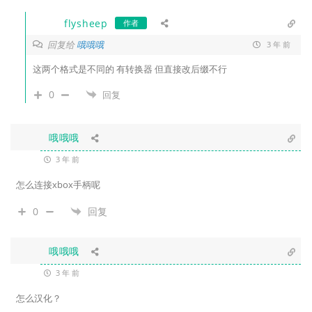
flysheep
作者
回复给
哦哦哦
3 年 前
这两个格式是不同的 有转换器 但直接改后缀不行
0
回复
哦哦哦
3 年 前
怎么连接xbox手柄呢
0
回复
哦哦哦
3 年 前
怎么汉化？