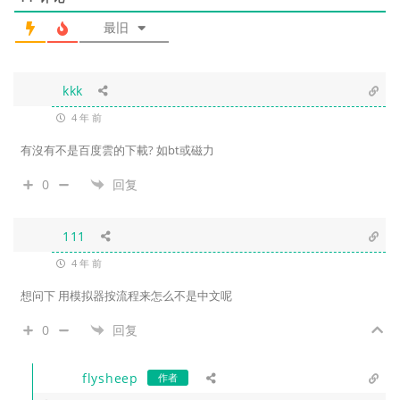
最旧
kkk
4 年 前
有沒有不是百度雲的下載? 如bt或磁力
0
回复
111
4 年 前
想问下 用模拟器按流程来怎么不是中文呢
0
回复
flysheep
作者