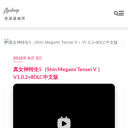
Skip
flysheep
to
content
资源避难所
模拟器整合游戏
2022年 6月 5日
真女神转生5（Shin Megami Tensei V ）
V1.0.2+8DLC中文版