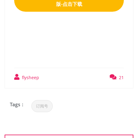
版-点击下载
野狼谜踪（WolfQuest）
v2.0.2RUNE英文版
flysheep
21
Tags :
订阅号
文
章