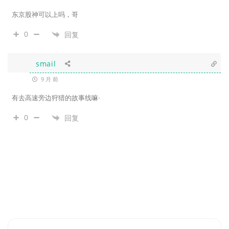
东京股神可以上吗，哥
0
回复
smail
9 月 前
有去高速旁边狩猎的故事线嘛·
0
回复