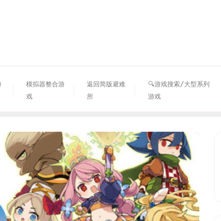
资源避难所
游
模拟器整合游
返回简版避难
🔍游戏搜索/大型系列
戏
所
游戏