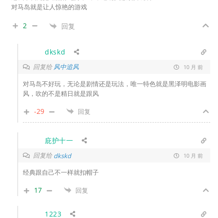
对马岛就是让人惊艳的游戏
2
回复
dkskd
回复给
风中追风
10 月 前
对马岛不好玩，无论是剧情还是玩法，唯一特色就是黑泽明电影画
风，吹的不是精日就是跟风
-29
回复
庇护十一
回复给
dkskd
10 月 前
经典跟自己不一样就扣帽子
17
回复
1223