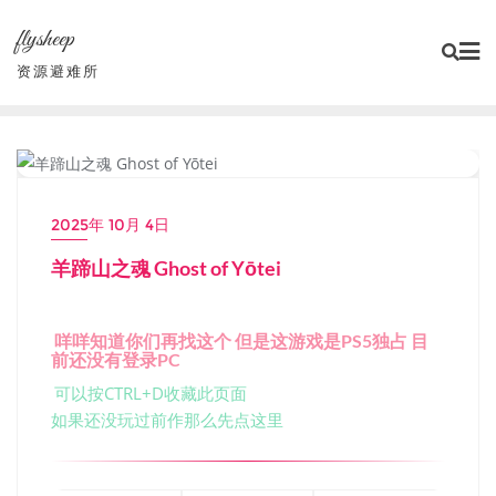
Skip
flysheep
to
content
资源避难所
未分类
2025年 10月 4日
羊蹄山之魂 Ghost of Yōtei
咩咩知道你们再找这个 但是这游戏是PS5独占 目
前还没有登录PC
可以按CTRL+D收藏此页面
如果还没玩过前作那么先点这里