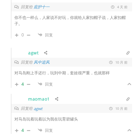
回复给
庇护十一
4 天 前
你不也一样么，人家说不好玩，你就给人家扣帽子说，人家扣帽
子。
0
回复
agwt
回复给
风中追风
10 月 前
对马岛刚上手还行，玩到中期，套娃很严重，也就那样
4
回复
maomao1
回复给
agwt
10 月 前
对马岛玩着玩着以为我在玩育碧罐头
4
回复