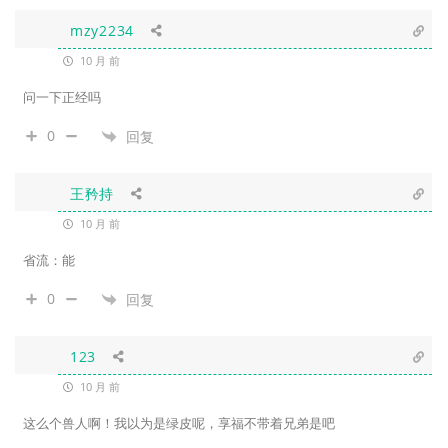
mzy2234
10 月 前
问一下正经吗
0
回复
王矜持
10 月 前
省流：能
0
回复
123
10 月 前
这么个兽人啊！我以为是绿皮呢，享福不带着兄弟是吧