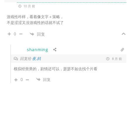
10 月 前
游戏性咋样，看着像文字＋策略，
不是涩涩又没游戏性的话就不试了
0
回复
shanming
回复给
夜.鸫
8 月 前
模拟经营类的，剧情还可以，瑟瑟不如去找个片看
0
回复