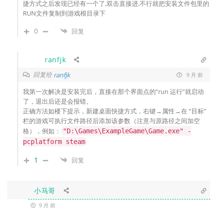
捷方式之后发现已经有一个了,双击直接进,不行就把安装文件包里的
RUN文件复制到游戏根目录下
0
回复
ranfjk
回复给
ranfjk
9 月 前
我第一次解决是安装完后，直接在那个界面点的“run 运行”就启动
了，退出后还是会报错。
正确方法如楼下提示，新建桌面快捷方式，
右键→属性→在 “目标”
栏的游戏可执行文件路径后添加该参数（注意与原路径之间加空
格），例如：
"D:\Games\ExampleGame\Game.exe" -
pcplatform steam
1
回复
小马哥
9 月 前