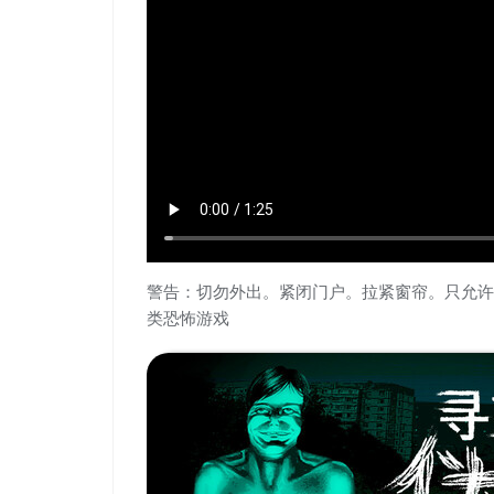
警告：切勿外出。紧闭门户。拉紧窗帘。只允许
类恐怖游戏