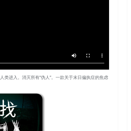
人类进入。消灭所有“伪人”。一款关于末日偏执症的焦虑