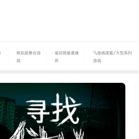
资源避难所
游
模拟器整合游
返回简版避难
🔍游戏搜索/大型系列
戏
所
游戏