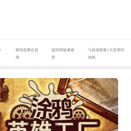
资源避难所
游
模拟器整合游
返回简版避难
🔍游戏搜索/大型系列
戏
所
游戏