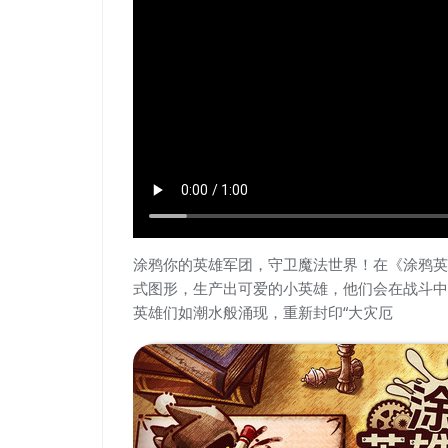
涂鸦你的英雄军团，守卫魔法世界！在《涂鸦英
式图形，生产出可爱的小英雄，他们会在战斗中
英雄们如潮水般涌现，重新封印“大灾厄