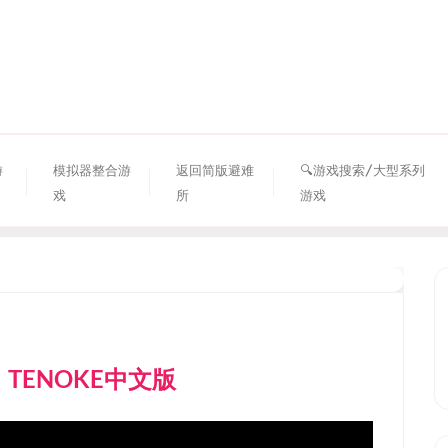
资源避难所
游
模拟器整合游
返回简版避难
🔍游戏搜索/大型系列
戏
所
游戏
ht）TENOKE中文版