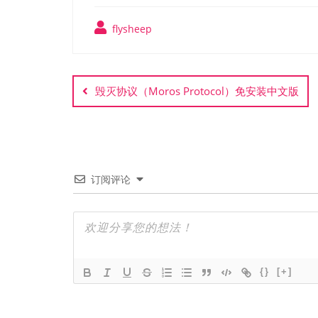
flysheep
文
章
毁灭协议（Moros Protocol）免安装中文版
导
航
订阅评论
{}
[+]