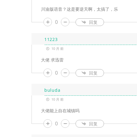
川渝版语音？这是要逆天啊，太搞了，乐
0
回复
11223
10 月 前
大佬 求迅雷
0
回复
buluda
10 月 前
大佬能上自在城镇吗
0
回复