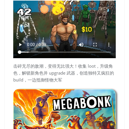
击碎无尽的敌潮，变得无比强大！收集 loot，升级角
色，解锁新角色并 upgrade 武器，创造独特又疯狂的
build，一边抵御怪物大军