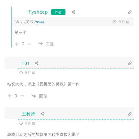
flysheep
作者
回复给
hwak
9 月 前
第三个
0
回复
101
9 月 前
站长大大，求上《受折磨的灵魂》第一作
0
回复
王矜持
8 月 前
游戏启动之后的加载页面转圈直接闪退了