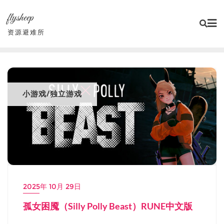
Skip
flysheep
to
content
资源避难所
小游戏/独立游戏
2025年 10月 29日
孤女困魇（Silly Polly Beast）RUNE中文版