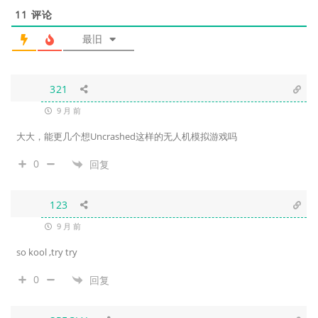
11
评论
最旧
321
9 月 前
大大，能更几个想Uncrashed这样的无人机模拟游戏吗
0
回复
123
9 月 前
so kool ,try try
0
回复