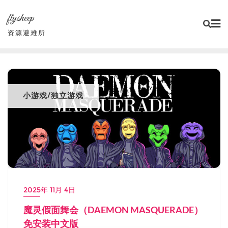
Skip
flysheep
to
content
资源避难所
小游戏/独立游戏
2025年 11月 4日
魔灵假面舞会（DAEMON MASQUERADE）
免安装中文版