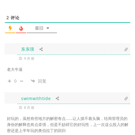
2
评论
最旧
东东强
9 月 前
老大牛逼
0
回复
swimwithtide
8 月 前
好玩的，虽然有些地方的解密有点…….让人摸不着头脑，结局管理员的
身份的解释也有点牵强，但是不妨碍它的好玩性，上一次这么投入的解
密还是上半年玩的奥伯拉丁的回归