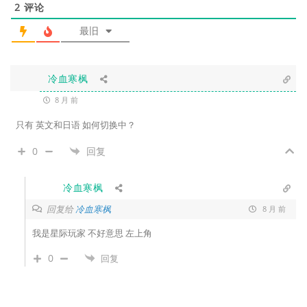
2
评论
最旧
冷血寒枫
8 月 前
只有 英文和日语 如何切换中？
0
回复
冷血寒枫
回复给
冷血寒枫
8 月 前
我是星际玩家 不好意思 左上角
0
回复