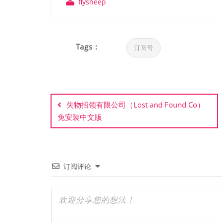
flysheep
Tags :
订阅号
文
章
失物招领有限公司（Lost and Found Co）
免安装中文版
导
航
订阅评论