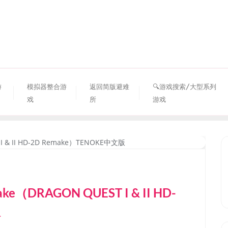
资源避难所
游
模拟器整合游
返回简版避难
🔍游戏搜索/大型系列
戏
所
游戏
ke（DRAGON QUEST I & II HD-
版