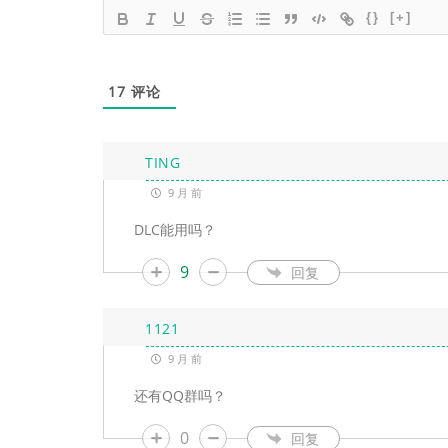
{}
[+]
17
评论
TING
9 月 前
DLC能用吗？
9
回复
1121
9 月 前
还有QQ群吗？
0
回复