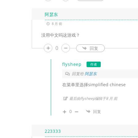
阿瑟东
8 月 前
没用中文吗这游戏？
0
回复
flysheep
作者
回复给
阿瑟东
在菜单里选择simplified chinese
最后由flysheep编辑于8 月 前
0
回复
223333