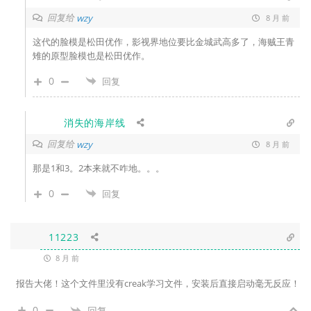
回复给
wzy
8 月 前
这代的脸模是松田优作，影视界地位要比金城武高多了，海贼王青
雉的原型脸模也是松田优作。
0
回复
消失的海岸线
回复给
wzy
8 月 前
那是1和3。2本来就不咋地。。。
0
回复
11223
8 月 前
报告大佬！这个文件里没有creak学习文件，安装后直接启动毫无反应！
0
回复