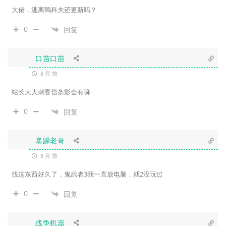
大佬，逃离鸭科夫还更新吗？
0
回复
口苗口苗
8 月 前
站长大大刺客信条影会有嘛~
0
回复
暴躁老哥
8 月 前
找这东西好久了，鬼武者3我一直放电脑，就2没玩过
0
回复
战争机器