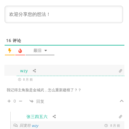
16
评论
最旧
wzy
8 月 前
我记得主角脸是金城武，怎么重新建模了？？
0
回复
张三四五六
回复给
wzy
8 月 前