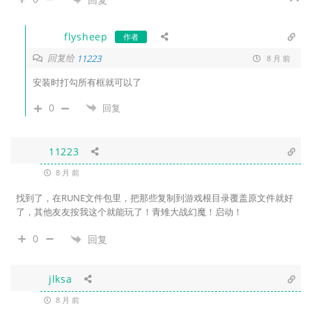
flysheep
作者
回复给
11223
8 月 前
安装时打勾所有框就可以了
0
回复
11223
8 月 前
找到了，在RUNE文件包里，把那些复制到游戏根目录覆盖原文件就好
了，其他友友按我这个就能玩了！青雉大战幻魔！启动！
0
回复
jlksa
8 月 前