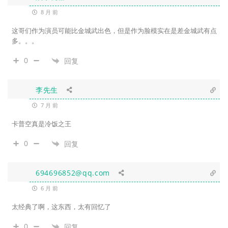
8 月 前
这哥们作为演员可能比金城武出色，但是作为脸模实在是差金城武有点
多。。。
0
回复
李先生
7 月 前
卡普空真是冷饭之王
0
回复
694696852@qq.com
6 月 前
太经典了啊，这东西，太有回忆了
0
回复