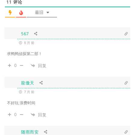
11
评论
最旧
567
8 月 前
求鸭鸭侦探第二部！
0
回复
龍傲天
7 月 前
不好玩 浪费时间
0
回复
随雨而安