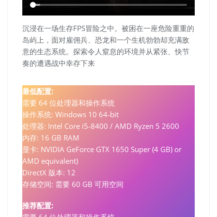
沉浸在一场生存FPS冒险之中。被困在一座危险重重的
岛屿上，面对雇佣兵、恐龙和一个生机勃勃却充满敌
意的生态系统。探索令人窒息的环境并从紧张、快节
奏的遭遇战中幸存下来
最低配置:
需要 64 位处理器和操作系统
操作系统: Windows 10 64‑bit
处理器: Intel Core i5‑8400 / AMD Ryzen 5 2600
内存: 16 GB RAM
显卡: NVIDIA GeForce GTX 1650 Super (4 GB) or
AMD equivalent)
DirectX 版本: 12
存储空间: 需要 60 GB 可用空间
推荐配置: