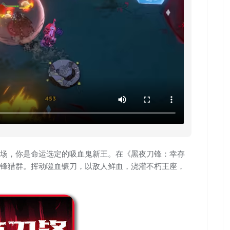
场，你是命运选定的吸血鬼新王。在《黑夜刀锋：幸存
锋猎群。挥动噬血镰刀，以敌人鲜血，浇灌不朽王座，