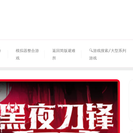
资源避难所
游
模拟器整合游
返回简版避难
🔍游戏搜索/大型系列
戏
所
游戏