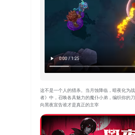
这不是一个人的猎杀。当月蚀降临，暗夜化为战
者》中，召唤各具魅力的魔仆小弟，编织你的刀
向黑夜宣告谁才是真正的主宰