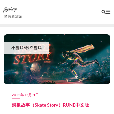
Skip
flysheep
to
content
资源避难所
小游戏/独立游戏
2025年 12月 9日
滑板故事（Skate Story）RUNE中文版