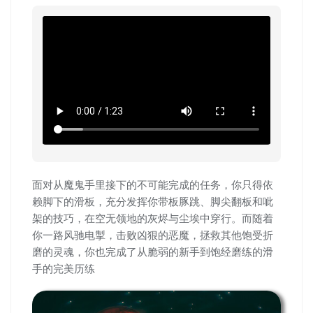
面对从魔鬼手里接下的不可能完成的任务，你只得依
赖脚下的滑板，充分发挥你带板豚跳、脚尖翻板和呲
架的技巧，在空无领地的灰烬与尘埃中穿行。而随着
你一路风驰电掣，击败凶狠的恶魔，拯救其他饱受折
磨的灵魂，你也完成了从脆弱的新手到饱经磨练的滑
手的完美历练