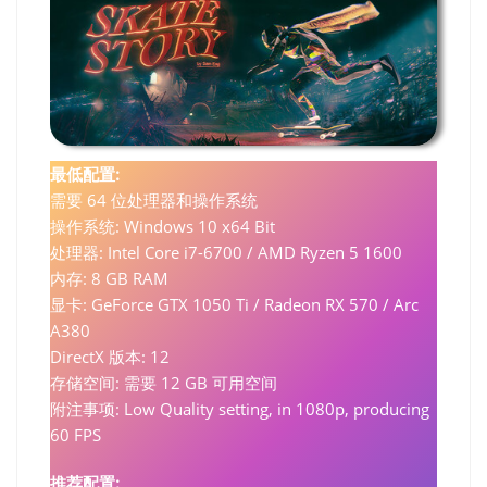
最低配置:
需要 64 位处理器和操作系统
操作系统: Windows 10 x64 Bit
处理器: Intel Core i7-6700 / AMD Ryzen 5 1600
内存: 8 GB RAM
显卡: GeForce GTX 1050 Ti / Radeon RX 570 / Arc
A380
DirectX 版本: 12
存储空间: 需要 12 GB 可用空间
附注事项: Low Quality setting, in 1080p, producing
60 FPS
推荐配置: