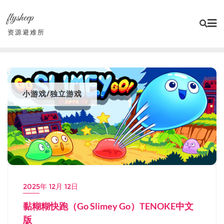
Skip
flysheep
to
content
资源避难所
小游戏/独立游戏
2025年 12月 12日
黏糊糊快跑（Go Slimey Go）TENOKE中文
版