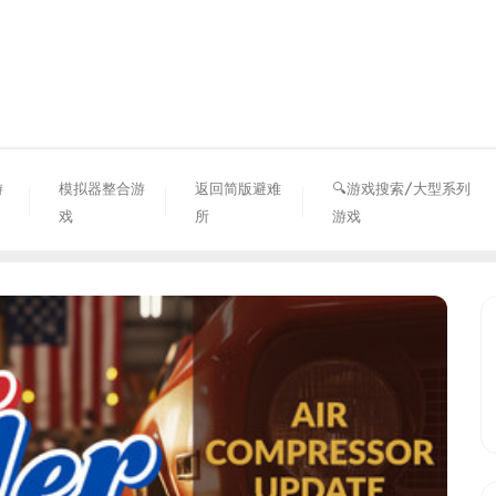
资源避难所
游
模拟器整合游
返回简版避难
🔍游戏搜索/大型系列
戏
所
游戏