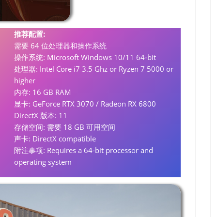
推荐配置:
需要 64 位处理器和操作系统
操作系统: Microsoft Windows 10/11 64-bit
处理器: Intel Core i7 3.5 Ghz or Ryzen 7 5000 or
higher
内存: 16 GB RAM
显卡: GeForce RTX 3070 / Radeon RX 6800
DirectX 版本: 11
存储空间: 需要 18 GB 可用空间
声卡: DirectX compatible
附注事项: Requires a 64-bit processor and
operating system