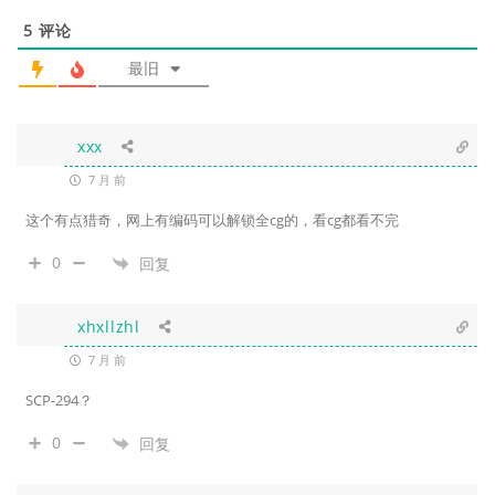
5
评论
最旧
xxx
7 月 前
这个有点猎奇，网上有编码可以解锁全cg的，看cg都看不完
0
回复
xhxllzhl
7 月 前
SCP-294？
0
回复