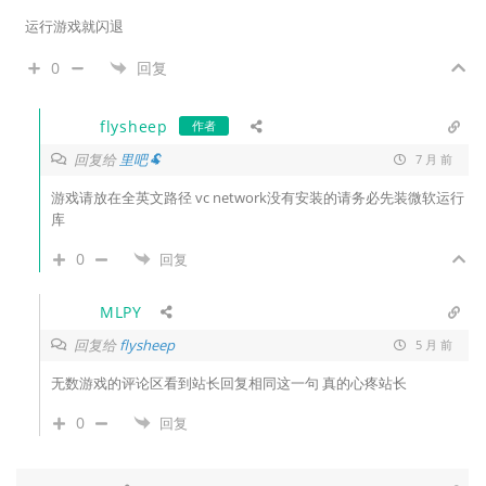
运行游戏就闪退
0
回复
flysheep
作者
回复给
里吧🐏
7 月 前
游戏请放在全英文路径 vc network没有安装的请务必先装微软运行
库
0
回复
MLPY
回复给
flysheep
5 月 前
无数游戏的评论区看到站长回复相同这一句 真的心疼站长
0
回复