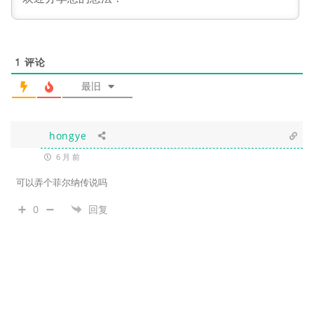
1
评论
最旧
hongye
6 月 前
可以弄个菲尔纳传说吗
0
回复