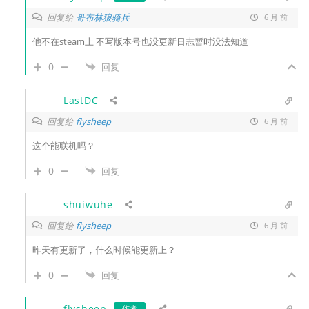
回复给
哥布林狼骑兵
6 月 前
他不在steam上 不写版本号也没更新日志暂时没法知道
0
回复
LastDC
回复给
flysheep
6 月 前
这个能联机吗？
0
回复
shuiwuhe
回复给
flysheep
6 月 前
昨天有更新了，什么时候能更新上？
0
回复
flysheep
作者