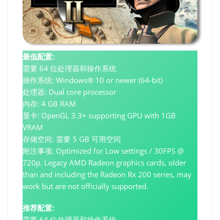
最低配置:
需要 64 位处理器和操作系统
操作系统: Windows® 10 or newer (64-bit)
处理器: Dual core processor
内存: 4 GB RAM
显卡: OpenGL 3.3+ supporting GPU with 1GB
VRAM
存储空间: 需要 5 GB 可用空间
附注事项: Optimized for Low settings / 30FPS @
720p. Legacy AMD Radeon graphics cards, older
than and including the Radeon Rx 200 series, may
work but are not officially supported.
推荐配置:
需要 64 位处理器和操作系统