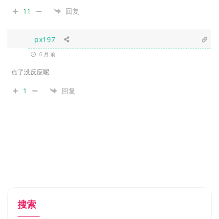
11
回复
px197
6 月 前
点了没反应呢
1
回复
搜索