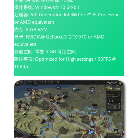
操作系统: Windows® 10 64-bit
处理器: 6th Generation Intel® Core™ i5 Processor
or AMD equivalent
内存: 8 GB RAM
显卡: NVIDIA® GeForce® GTX 970 or AMD
equivalent
存储空间: 需要 5 GB 可用空间
附注事项: Optimized for High settings / 60FPS @
1080p