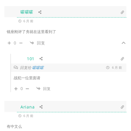
嚯嚯嚯
6 月 前
镜座刚评了夯就在这里看到了
0
回复
101
回复给
嚯嚯嚯
6 月 前
战犯一位里面请
0
回复
Ariana
6 月 前
有中文么