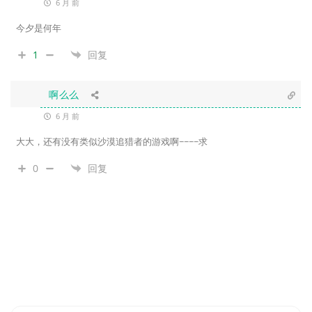
6 月 前
今夕是何年
1
回复
啊么么
6 月 前
大大，还有没有类似沙漠追猎者的游戏啊~~~~求
0
回复