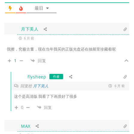
最旧
月下美人
6 月 前
我擦，究极古董，现在当年我买的正版光盘还在抽屉里珍藏着呢
1
回复
flysheep
作者
回复给
月下美人
6 月 前
这个是高清版 我看了下画质好了很多
0
回复
MAX