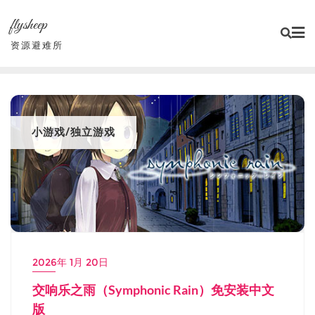
Skip
flysheep
to
content
资源避难所
小游戏/独立游戏
2026年 1月 20日
交响乐之雨（Symphonic Rain）免安装中文
版