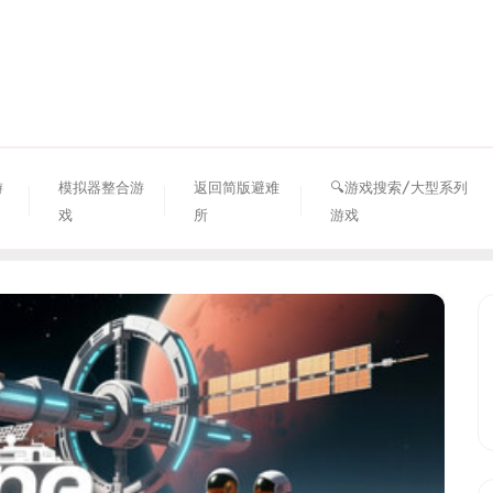
资源避难所
游
模拟器整合游
返回简版避难
🔍游戏搜索/大型系列
戏
所
游戏