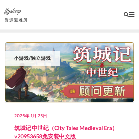
Skip
flysheep
to
content
资源避难所
小游戏/独立游戏
2026年 1月 25日
筑城记 中世纪（City Tales Medieval Era）
v20953658免安装中文版