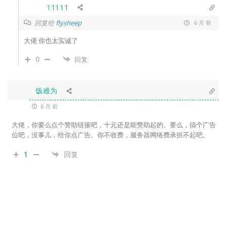
11111
回复给
flysheep
6 月 前
大佬 你也太实诚了
0
回复
饭难为
6 月 前
大佬，你要么点个赞助链接吧，十元还是能赞助起的。要么，搞个广告
位吧，没事儿，给你点广告。你不收费，服务器网络费承担不起吧。
1
回复