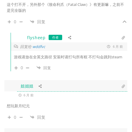
这个打不开，另外那个《致命利爪（Fatal Claw）》有更新嘛，之前不
是完全版的
0
回复
flysheep
作者
回复给
wddfvc
6 月 前
游戏请放在全英文路径 安装时请打勾所有框 不打勾会跳到steam
0
回复
姐姐姐
6 月 前
想玩新月纪元
0
回复