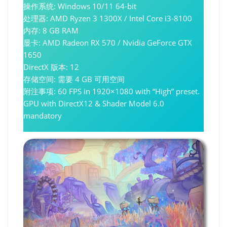
操作系统: Windows 10/11 64-bit
处理器: AMD Ryzen 3 1300X / Intel Core i3-8100
内存: 8 GB RAM
显卡: AMD Radeon RX 570 / Nvidia GeForce GTX
1650
DirectX 版本: 12
存储空间: 需要 4 GB 可用空间
附注事项: 60 FPS in 1920×1080 with “High” preset.
GPU with DirectX12 & Shader Model 6.0
mandatory