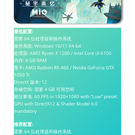
最低配置:
需要 64 位处理器和操作系统
操作系统: Windows 10/11 64-bit
处理器: AMD Ryzen 3 1200 / Intel Core i3-6100
内存: 8 GB RAM
显卡: AMD Radeon RX 460 / Nvidia GeForce GTX
1050 Ti
DirectX 版本: 12
存储空间: 需要 4 GB 可用空间
附注事项: 60 FPS in 1920×1080 with “Low” preset.
GPU with DirectX12 & Shader Model 6.0
mandatory
推荐配置:
需要 64 位处理器和操作系统