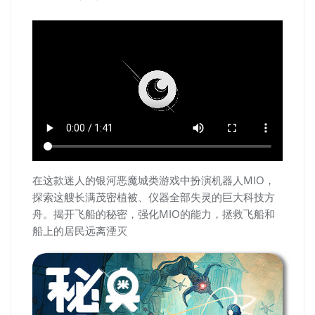
在这款迷人的银河恶魔城类游戏中扮演机器人MIO，
探索这艘长满茂密植被、仪器全部失灵的巨大科技方
舟。揭开飞船的秘密，强化MIO的能力，拯救飞船和
船上的居民远离湮灭