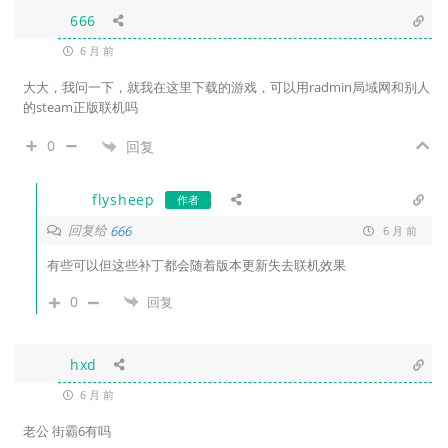
666
6 月 前
大大，我问一下，就我在这里下载的游戏，可以用radmin局域网和别人
的steam正版联机吗
0
回复
flysheep
作者
回复给
666
6 月 前
有些可以但这些补丁都会随着版本更新失去联机效果
0
回复
hxd
6 月 前
老公 街霸6有吗