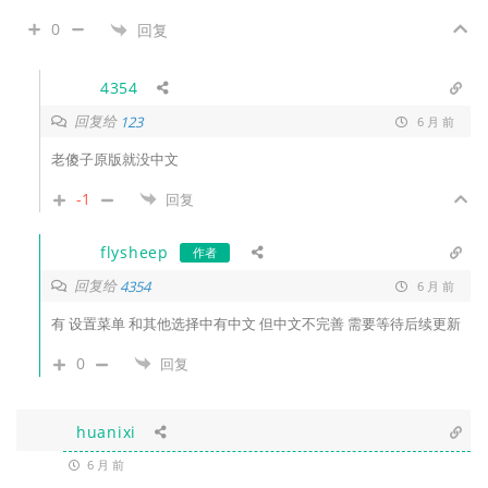
0
回复
4354
回复给
123
6 月 前
老傻子原版就没中文
-1
回复
flysheep
作者
回复给
4354
6 月 前
有 设置菜单 和其他选择中有中文 但中文不完善 需要等待后续更新
0
回复
huanixi
6 月 前