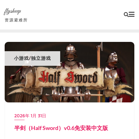
Skip
flysheep
to
content
资源避难所
小游戏/独立游戏
2026年 1月 31日
半剑（Half Sword）v0.6免安装中文版