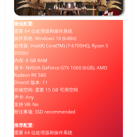
最低配置:
需要 64 位处理器和操作系统
操作系统: Windows 10 (64Bit)
处理器: Intel(R) Core(TM) i7-6700HQ, Ryzen 5
3500U
内存: 8 GB RAM
显卡: NVIDIA GeForce GTX 1060 (6GB), AMD
Radeon RX 580
DirectX 版本: 11
存储空间: 需要 15 GB 可用空间
声卡: Any
支持 VR: No
附注事项: SSD recommended
推荐配置:
需要 64 位处理器和操作系统