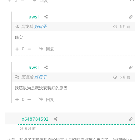
回复
awsl
回复给
好日子
6 月 前
确实
0
回复
awsl
回复给
好日子
6 月 前
我还以为是我没安装好的原因
0
回复
x648784592
6 月 前
大哥，我点了下设置里面的语言之后瞬间变成英文界面了，咋切回中文