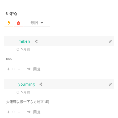
6
评论
最旧
miken
5 月 前
666
0
回复
youming
5 月 前
大佬可以搬一下东方迷宫3吗
0
回复