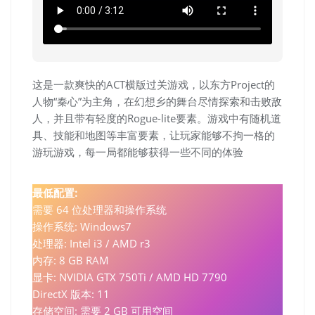
这是一款爽快的ACT横版过关游戏，以东方Project的
人物“秦心”为主角，在幻想乡的舞台尽情探索和击败敌
人，并且带有轻度的Rogue-lite要素。游戏中有随机道
具、技能和地图等丰富要素，让玩家能够不拘一格的
游玩游戏，每一局都能够获得一些不同的体验
最低配置:
需要 64 位处理器和操作系统
操作系统: Windows7
处理器: Intel i3 / AMD r3
内存: 8 GB RAM
显卡: NVIDIA GTX 750Ti / AMD HD 7790
DirectX 版本: 11
存储空间: 需要 2 GB 可用空间