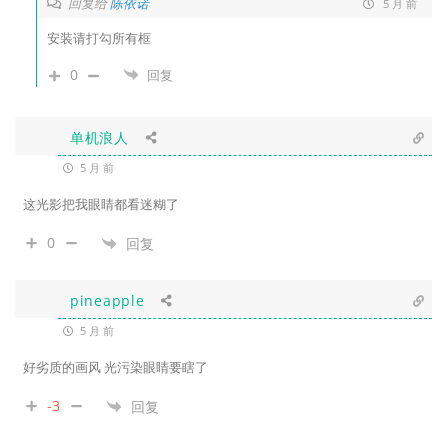
回复给
陈依诺
5 月 前
安装请打勾所有框
0
回复
单机浪人
5 月 前
这光影把我眼睛都看迷糊了
0
回复
pineapple
5 月 前
好劣质的画风 光污染眼睛要瞎了
-3
回复