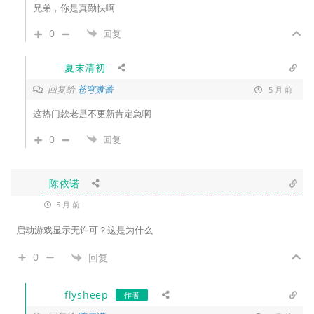
兄弟，你是真勤快啊
0
回复
夏末清初
回复给
苍穹萧蔷
5 月 前
这热门款老是不更新肯定急啊
0
回复
陈依诺
5 月 前
启动游戏显示无许可？这是为什么
0
回复
flysheep
作者