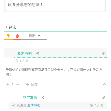
7
评论
最旧
夏末清初
5 月 前
千禧梦的资源玩到离开商场那里就会卡出去，正式资源什么时候发布
啊？
1
回复
苍穹萧蔷
回复给
夏末清初
5 月 前