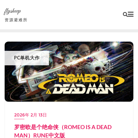
Skip
flysheep
to
content
资源避难所
PC单机大作
2026年 2月 13日
罗密欧是个绝命侠（ROMEO IS A DEAD
MAN）RUNE中文版