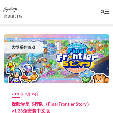
Skip
flysheep
to
content
资源避难所
大型系列游戏
2026年 2月 15日
探险异星飞行队（Final Frontier Story）
v1.23免安装中文版