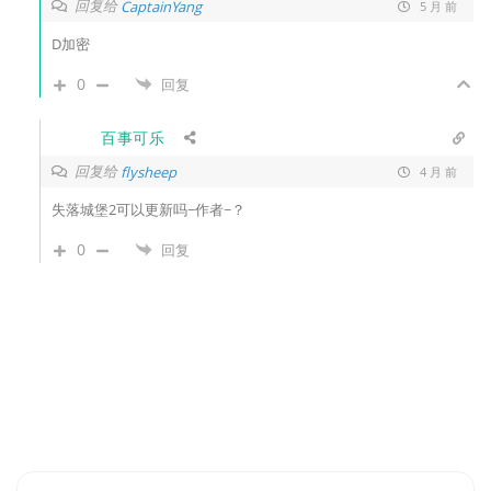
回复给
CaptainYang
5 月 前
D加密
0
回复
百事可乐
回复给
flysheep
4 月 前
失落城堡2可以更新吗~作者~？
0
回复