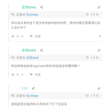
念恒qwq
回复给
flysheep
5 月 前
所以发出来的这个是没有奇妙内容的对吧，那些内要还需要我们自
己去打补丁
0
回复
念恒qwq
回复给
念恒qwq
5 月 前
和这种类似的有rpgmaker制作的游戏还有哪些啊？
0
回复
111
回复给
flysheep
5 月 前
游戏是英文版的吗 白舟的补丁打了没反应