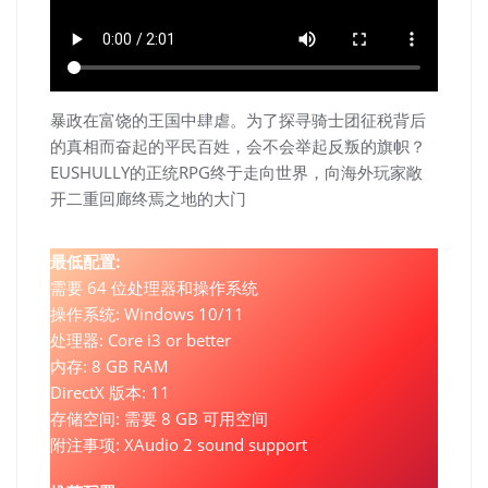
暴政在富饶的王国中肆虐。为了探寻骑士团征税背后
的真相而奋起的平民百姓，会不会举起反叛的旗帜？
EUSHULLY的正统RPG终于走向世界，向海外玩家敞
开二重回廊终焉之地的大门
最低配置:
需要 64 位处理器和操作系统
操作系统: Windows 10/11
处理器: Core i3 or better
内存: 8 GB RAM
DirectX 版本: 11
存储空间: 需要 8 GB 可用空间
附注事项: XAudio 2 sound support