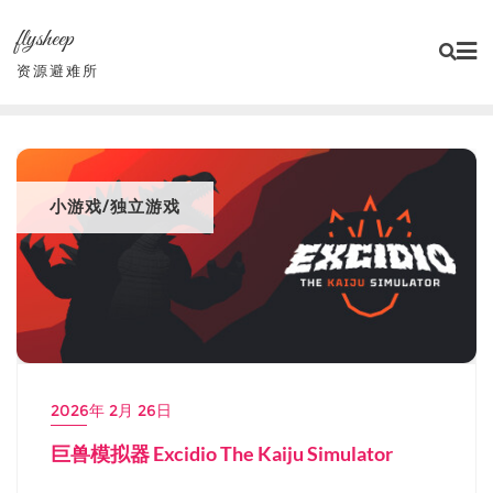
Skip
flysheep
to
content
资源避难所
小游戏/独立游戏
2026年 2月 26日
巨兽模拟器 Excidio The Kaiju Simulator