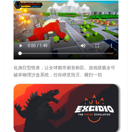
化身巨型怪兽，让全球都市俯首称臣。游戏搭载全可
破坏物理沙盒系统，任你肆意毁灭、横扫一切