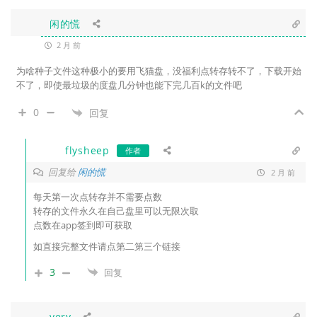
闲的慌
2 月 前
为啥种子文件这种极小的要用飞猫盘，没福利点转存转不了，下载开始
不了，即使最垃圾的度盘几分钟也能下完几百k的文件吧
0
回复
flysheep
作者
回复给
闲的慌
2 月 前
每天第一次点转存并不需要点数
转存的文件永久在自己盘里可以无限次取
点数在app签到即可获取
如直接完整文件请点第二第三个链接
3
回复
very