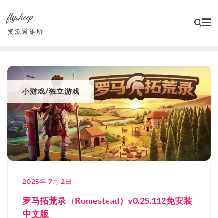
Skip
flysheep
to
content
资源避难所
小游戏/独立游戏
2026年 7月 2日
罗马拓荒录（Romestead）v0.25.112免安装
中文版