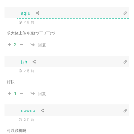
aqiu
2 月 前
求大佬上传夸克(づ￣ 3￣)づ
2
回复
jzh
2 月 前
好快
1
回复
dawda
2 月 前
可以联机吗