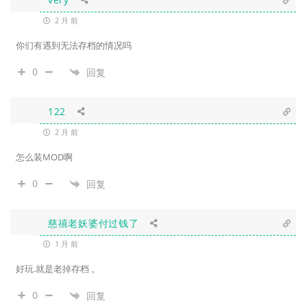
2 月 前
你们有遇到无法存档的情况吗
0
回复
122
2 月 前
怎么装MOD啊
0
回复
慈禧老妖婆付过钱了
1 月 前
好玩.就是老掉存档 。
0
回复