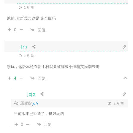
2 月 前
以前 玩过试玩 这是 完全版吗
0
回复
jzh
2 月 前
别玩，这版本还在新手村就要被满级小怪精英怪潮袭击
4
回复
jojo
回复给
jzh
2 月 前
当前版本已经通了，挺好玩的
0
回复