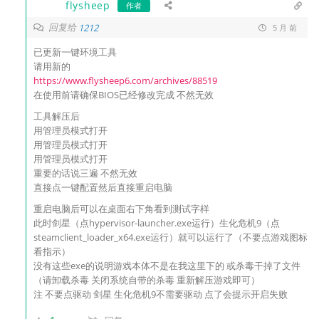
flysheep
作者
回复给
1212
5 月 前
已更新一键环境工具
请用新的
https://www.flysheep6.com/archives/88519
在使用前请确保BIOS已经修改完成 不然无效
工具解压后
用管理员模式打开
用管理员模式打开
用管理员模式打开
重要的话说三遍 不然无效
直接点一键配置然后直接重启电脑
重启电脑后可以在桌面右下角看到测试字样
此时剑星（点hypervisor-launcher.exe运行）生化危机9（点
steamclient_loader_x64.exe运行）就可以运行了（不要点游戏图标
看指示）
没有这些exe的说明游戏本体不是在我这里下的 或杀毒干掉了文件
（请卸载杀毒 关闭系统自带的杀毒 重新解压游戏即可）
注 不要点驱动 剑星 生化危机9不需要驱动 点了会提示开启失败