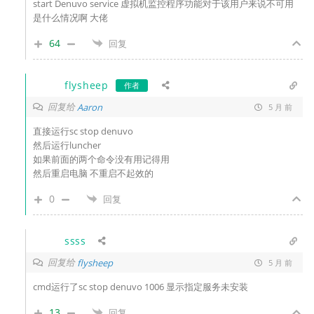
start Denuvo service 虚拟机监控程序功能对于该用户来说不可用
是什么情况啊 大佬
64
回复
flysheep
作者
回复给
Aaron
5 月 前
直接运行sc stop denuvo
然后运行luncher
如果前面的两个命令没有用记得用
然后重启电脑 不重启不起效的
0
回复
ssss
回复给
flysheep
5 月 前
cmd运行了
sc stop denuvo 1006 显示指定服务未安装
13
回复