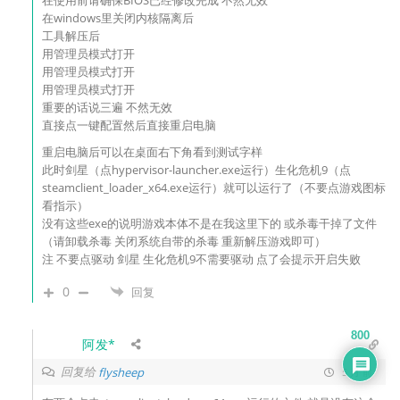
在使用前请确保BIOS已经修改完成 不然无效
在windows里关闭内核隔离后
工具解压后
用管理员模式打开
用管理员模式打开
用管理员模式打开
重要的话说三遍 不然无效
直接点一键配置然后直接重启电脑
重启电脑后可以在桌面右下角看到测试字样
此时剑星（点hypervisor-launcher.exe运行）生化危机9（点
steamclient_loader_x64.exe运行）就可以运行了（不要点游戏图标
看指示）
没有这些exe的说明游戏本体不是在我这里下的 或杀毒干掉了文件
（请卸载杀毒 关闭系统自带的杀毒 重新解压游戏即可）
注 不要点驱动 剑星 生化危机9不需要驱动 点了会提示开启失败
0
回复
800
阿发*
回复给
flysheep
5 月 前