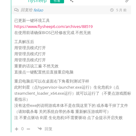
flysheep
作者
回复给
feilao
5 月 前
已更新一键环境工具
https://www.flysheep6.com/archives/88519
在使用前请确保BIOS已经修改完成 不然无效
工具解压后
用管理员模式打开
用管理员模式打开
用管理员模式打开
重要的话说三遍 不然无效
直接点一键配置然后直接重启电脑
重启电脑后可以在桌面右下角看到测试字样
此时剑星（点hypervisor-launcher.exe运行）生化危机9（点
steamclient_loader_x64.exe运行）就可以运行了（不要点游戏图标
看指示）
没有这些exe的说明游戏本体不是在我这里下的 或杀毒干掉了文件
（请卸载杀毒 关闭系统自带的杀毒 重新解压游戏即可）
注 不要点驱动 剑星 生化危机9不需要驱动 点了会提示开启失败
0
回复