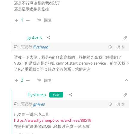
还是不行啊该是的我都试了
还是显示虚拟机监控
1
回复
gr4ves
回复给
flysheep
5 月 前
请教一下大佬，我是win11家庭版的，根据第九条我已经关闭了
VBS，但是我还是会弹出
cannot start Denuvo service，前两天我下
了RE4重置版会不会跟这个有关系，求解谢谢
3
回复
flysheep
作者
回复给
gr4ves
5 月 前
已更新一键环境工具
https://www.flysheep6.com/archives/88519
在使用前请确保BIOS已经修改完成 不然无效