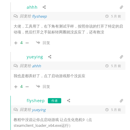
ahhh
回复给
flysheep
5 月 前
大佬，工具用了，右下角有测试字样，按照你说的打开了特定的启
动项，然后打开之手鼠标转两圈就没反应了，还有救没
4
回复
yueying
回复给
ahhh
5 月 前
我也是都弄好了，点了启动游戏那个没反应
4
回复
flysheep
作者
回复给
yueying
5 月 前
教程中没说让你点启动游戏 让点生化危机9（点
steamclient_loader_x64.exe运行）