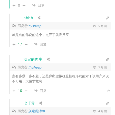
0
回复
ahhh
回复给
flysheep
5 月 前
就是点的你说的这个，点开了就没反应
17
回复
淡定的肉串
回复给
flysheep
5 月 前
所有步骤一步不差，还是弹出
虚拟机监控程序功能对于该用户来说
不可用，大佬求救啊
10
回复
七千异
回复给
淡定的肉串
4 月 前