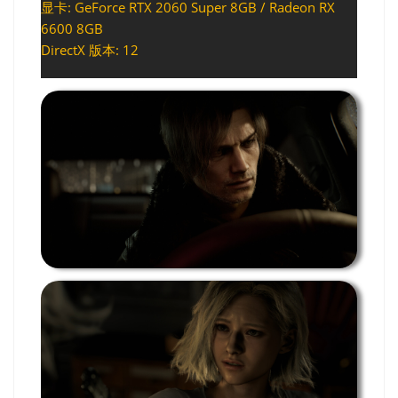
显卡: GeForce RTX 2060 Super 8GB / Radeon RX
6600 8GB
DirectX 版本: 12