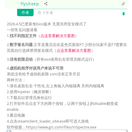
flysheep
作者
5 月 前
2026.4.5已更新免bios版本 无需关闭安全模式了
一些常见问题请看
1.
找不到指定文件
（
点这里看解决方案图
）
2.
数字签名问题
正常是重启后在蓝色页面按F7 少部分玩家不是F7需要在
页面自行选择禁用签名模式（
点这里看解决方案图
）
3.
没有权限启动
（所有exe请用右击管理员模式运行）
4.
虚拟机程序对该用户来说不可用
系统没有给予虚拟机权限 vsm没有正常开启
两种方法：
1.请在桌面右击 个性化 左上角输入内核隔离 关闭内核隔离
2.使用inpeter（幽灵熔断）
1.下载后以管理员身份运行
2.打开软件后点击下方的两个按钮，让两个按钮上的disable都变成
enable
3.重启电脑
4.点击steamclient_loader_x64.exe即可进入游戏
软件链接：https://www.grc.com/files/InSpectre.exe