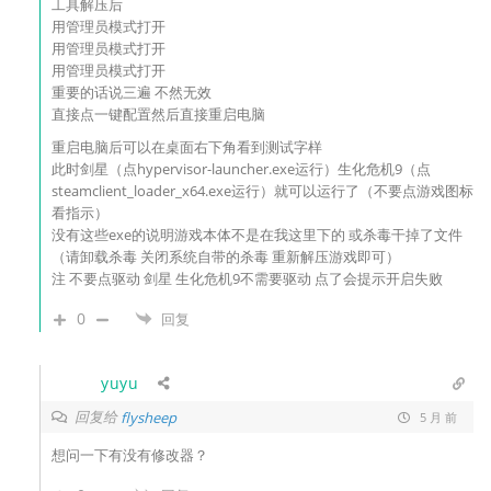
工具解压后
用管理员模式打开
用管理员模式打开
用管理员模式打开
重要的话说三遍 不然无效
直接点一键配置然后直接重启电脑
重启电脑后可以在桌面右下角看到测试字样
此时剑星（点hypervisor-launcher.exe运行）生化危机9（点
steamclient_loader_x64.exe运行）就可以运行了（不要点游戏图标
看指示）
没有这些exe的说明游戏本体不是在我这里下的 或杀毒干掉了文件
（请卸载杀毒 关闭系统自带的杀毒 重新解压游戏即可）
注 不要点驱动 剑星 生化危机9不需要驱动 点了会提示开启失败
0
回复
yuyu
回复给
flysheep
5 月 前
想问一下有没有修改器？