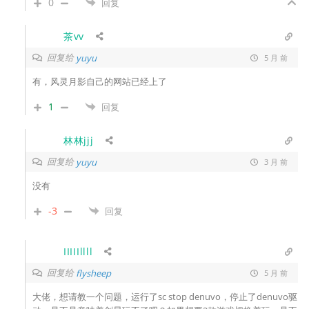
0
回复
茶vv
回复给
yuyu
5 月 前
有，风灵月影自己的网站已经上了
1
回复
林林jjj
回复给
yuyu
3 月 前
没有
-3
回复
IIIIIllll
回复给
flysheep
5 月 前
大佬，想请教一个问题，运行了
sc stop denuvo，停止了denuvo驱