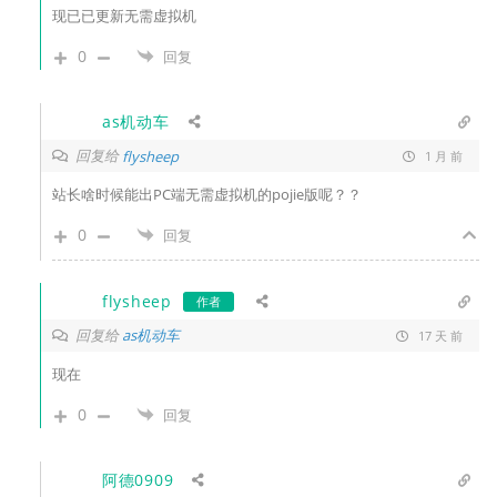
现已已更新无需虚拟机
0
回复
as机动车
回复给
flysheep
1 月 前
站长啥时候能出PC端无需虚拟机的pojie版呢？？
0
回复
flysheep
作者
回复给
as机动车
17 天 前
现在
0
回复
阿德0909