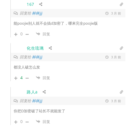
167
回复给
林林jjj
3 月 前
能poojie别人就不会搞d加密了，哪来完全poojie版
0
回复
化生琉璃
回复给
林林jjj
3 月 前
都没人破怎么发
4
回复
路人a
回复给
林林jjj
3 月 前
你把D加密破了站长不就能发了
0
回复