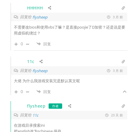
HHHHH
回复给
flysheep
3 月 前
不需要改bios和使用vbs了嘛？是直接poojie了D加密？还是说是要
用虚拟机绕过？
0
回复
11c
回复给
flysheep
3 月 前
大佬 为什么我游戏安装完是默认英文呢
0
回复
flysheep
作者
回复给
11c
23 天 前
在游戏目录搜索ini
把english改为schinese 保存