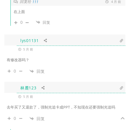
回复给
111
4 月 前
在上面
0
回复
lys01131
5 月 前
有修改器吗？
0
回复
林麓123
5 月 前
去年买了又退款了，强制光追卡成PPT，不知现在还要强制光追吗
0
回复