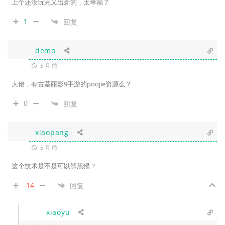
上个还没玩完又出新的，太幸福了
1
回复
demo
5 月 前
大佬，有古墓丽影9手游的poojie资源么？
0
回复
xiaopang
5 月 前
这个技术是不是可以解黑猴？
-14
回复
xiaoyu