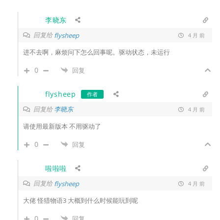
李晓东
回复给
flysheep
4 月 前
进不去啊，麻烦问下怎么回事呢。驱动状态，未运行
0
回复
flysheep
作者
回复给
李晓东
4 月 前
请使用最新版本 不用驱动了
0
回复
啦啦啦
回复给
flysheep
4 月 前
大佬 怪猎物语3 大概到什么时候能玩到呢
0
回复