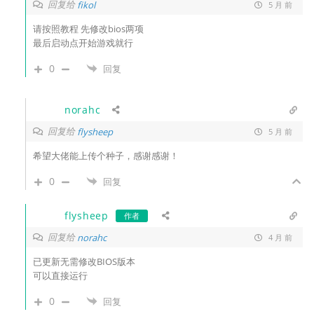
回复给
fikol
5 月 前
请按照教程 先修改bios两项
最后启动点开始游戏就行
0
回复
norahc
回复给
flysheep
5 月 前
希望大佬能上传个种子，感谢感谢！
0
回复
flysheep
作者
回复给
norahc
4 月 前
已更新无需修改BIOS版本
可以直接运行
0
回复