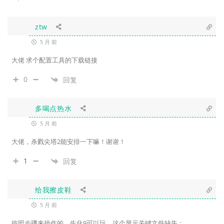
ztw
5 月 前
大佬 求个配置工具的下载链接
0
回复
多喝点热水
5 月 前
大佬，杀戮尖塔2能安排一下嘛！谢谢！
1
回复
给我擦皮鞋
5 月 前
按照步骤来操作的，生化9可以玩，这个显示关键文件缺失：