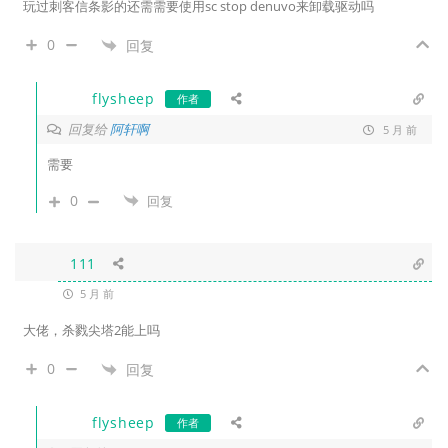
玩过刺客信条影的还需需要使用
sc stop denuvo来卸载驱动吗
0
回复
flysheep
作者
回复给
阿轩啊
5 月 前
需要
0
回复
111
5 月 前
大佬，杀戮尖塔2能上吗
0
回复
flysheep
作者