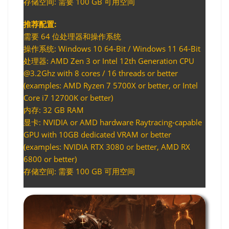
存储空间: 需要 100 GB 可用空间
推荐配置:
需要 64 位处理器和操作系统
操作系统: Windows 10 64-Bit / Windows 11 64-Bit
处理器: AMD Zen 3 or Intel 12th Generation CPU
@3.2Ghz with 8 cores / 16 threads or better
(examples: AMD Ryzen 7 5700X or better, or Intel
Core i7 12700K or better)
内存: 32 GB RAM
显卡: NVIDIA or AMD hardware Raytracing-capable
GPU with 10GB dedicated VRAM or better
(examples: NVIDIA RTX 3080 or better, AMD RX
6800 or better)
存储空间: 需要 100 GB 可用空间