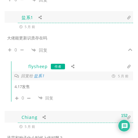
盐系1
5 月 前
大佬能更新识质存在吗
0
回复
flysheep
作者
回复给
盐系1
5 月 前
4.17发售
0
回复
152
Chiang
5 月 前
迅雷和种子什么时候上传好啊？