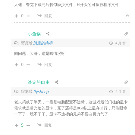
大佬，夸克下载完后貌似缺少文件，H开头的可执行程序文件
0
回复
小鱼锅
回复给
淡定的肉串
4 月 前
同问题，大哥，这是啥情况呀
0
回复
淡定的肉串
回复给
flysheep
4 月 前
老夫捣鼓了半天，一看是电脑配置不达标，这游戏最低门槛的显卡
需求就是带光追的显卡，完了还得是8GB以上显存才行，只能眼馋
一下了，玩不了了。显卡不达标的兄弟不要白费力气了
5
回复