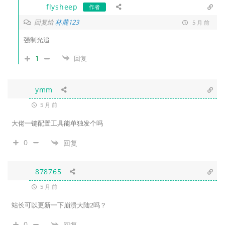
flysheep
作者
回复给
林麓123
5 月 前
强制光追
1
回复
ymm
5 月 前
大佬一键配置工具能单独发个吗
0
回复
878765
5 月 前
站长可以更新一下崩溃大陆2吗？
0
回复