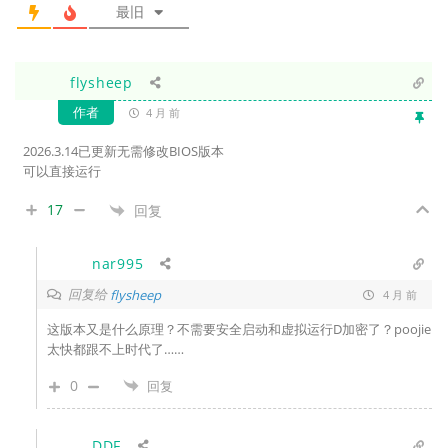
最旧
flysheep
作者
4 月 前
2026.3.14已更新无需修改BIOS版本
可以直接运行
17
回复
nar995
回复给
flysheep
4 月 前
这版本又是什么原理？不需要安全启动和虚拟运行D加密了？poojie
太快都跟不上时代了……
0
回复
DDF