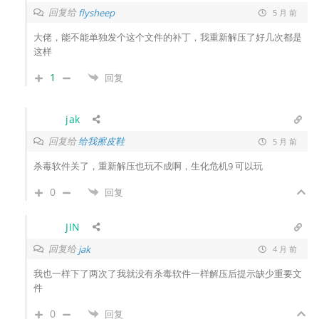
回复给
flysheep
5 月 前
大佬，能不能单独发个这个文件的补丁，我重新解压了好几次都是
这样
1
回复
jak
回复给
给我擦皮鞋
5 月 前
杀毒软件关了，重新解压也玩不成啊，生化危机9 可以玩
0
回复
JIN
回复给
jak
4 月 前
我也一样下了两次了我就没有杀毒软件一样解压后提示缺少重要文
件
0
回复