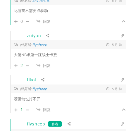
回复给
431243141
5 月 前
此游戏不需要点驱动
0
回复
zuiyan
回复给
flysheep
5 月 前
大佬NB求第一狂战士卡赞
2
回复
fikol
回复给
flysheep
5 月 前
没驱动也打不开
1
回复
flysheep
作者