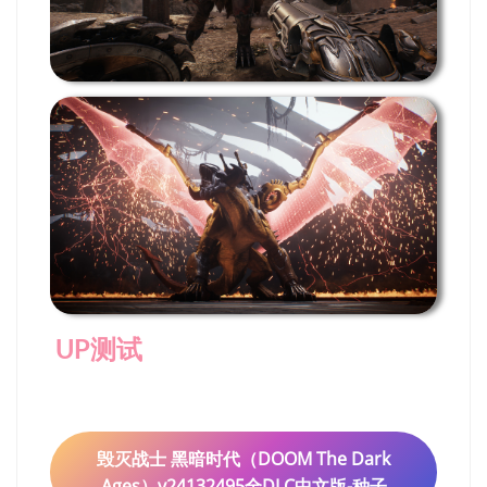
UP测试
毁灭战士 黑暗时代（DOOM The Dark
Ages）v24132495全DLC中文版-种子