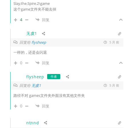
Slay.the.Spire.2\game
这个game文件夹不能去掉
4
回复
无虞1
回复给
flysheep
5 月 前
一样的，还是会闪退
0
回复
flysheep
作者
回复给
无虞1
5 月 前
路径不对 games文件夹外面没有其他文件夹
0
回复
ntnnd