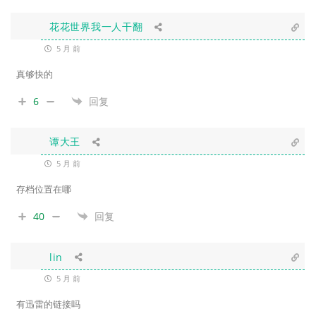
花花世界我一人干翻
5 月 前
真够快的
6
回复
谭大王
5 月 前
存档位置在哪
40
回复
lin
5 月 前
有迅雷的链接吗