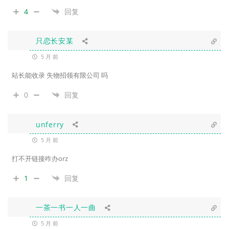
4
回复
只恋长安某
5 月 前
站长能收录 失物招领有限公司 吗
0
回复
unferry
5 月 前
打不开链接咋办orz
1
回复
一茶一书一人一曲
5 月 前