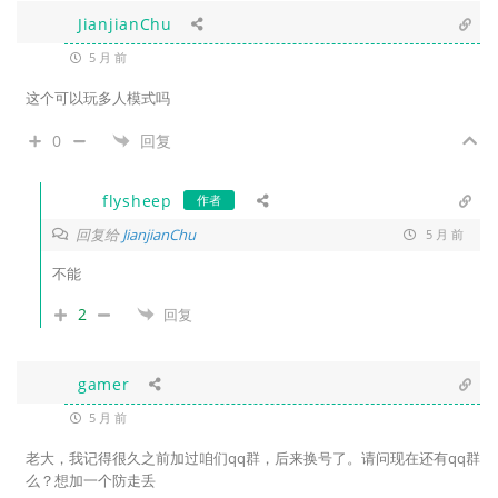
JianjianChu
5 月 前
这个可以玩多人模式吗
0
回复
flysheep
作者
回复给
JianjianChu
5 月 前
不能
2
回复
gamer
5 月 前
老大，我记得很久之前加过咱们qq群，后来换号了。请问现在还有qq群
么？想加一个防走丢