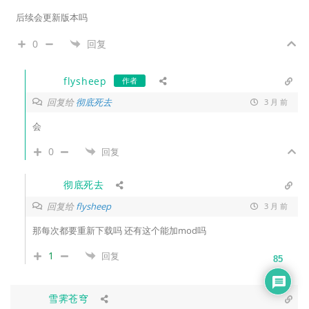
后续会更新版本吗
0
回复
flysheep
作者
回复给
彻底死去
3 月 前
会
0
回复
彻底死去
回复给
flysheep
3 月 前
那每次都要重新下载吗 还有这个能加mod吗
1
回复
85
雪霁苍穹