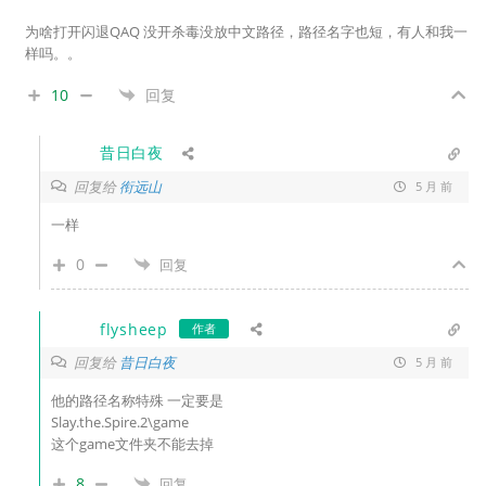
为啥打开闪退QAQ 没开杀毒没放中文路径，路径名字也短，有人和我一
样吗。。
10
回复
昔日白夜
回复给
衔远山
5 月 前
一样
0
回复
flysheep
作者
回复给
昔日白夜
5 月 前
他的路径名称特殊 一定要是
Slay.the.Spire.2\game
这个game文件夹不能去掉
8
回复