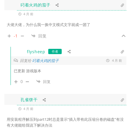
叼着火鸡的茄子
4 月 前
大佬大佬，为什么我一换中文模式文字就成一团了
-1
回复
flysheep
作者
回复给
叼着火鸡的茄子
4 月 前
已更新 游戏版本
0
回复
孔雀饼干
4 月 前
用安装程序解压到part12时总是显示“插入带有此压缩分卷的磁盘”有没
有大佬能给我说下解决办法