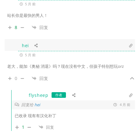
5 月 前
站长你是最快的男人！
8
回复
hei
5 月 前
老大，能加《奥秘 消退》吗？现在没有中文，但孩子特别想玩orz
0
回复
flysheep
作者
回复给
hei
4 月 前
已收录 现有有汉化补丁
1
回复