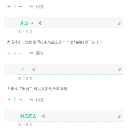
0
回复
井上aa
4 月 前
大佬站长，浣熊推币机多久能上呀？？之前的好像下架了？
0
回复
111
3 月 前
大佬 4.17更新了 可以更新到最新版吗
2
回复
彻底死去
3 月 前