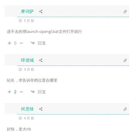
摩诃萨
5 月 前
进不去的用
launch-opengl.bat文件打开就行
0
回复
绯琥城
4 月 前
站长，求告诉存档位置在哪里
2
回复
何意味
4 月 前
好快，老大nb