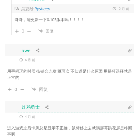
回复给
flysheep
2 月 前
哥哥，能更新一下0.105版本吗！！！！
0
回复
awe
4 月 前
用手柄玩的时候 按键会连发 跳两次 不知道是什么原因 用摇杆选择就是
正常的
0
回复
炸鸡勇士
4 月 前
进入游戏之后卡牌总是显示不正确，鼠标移上去就满屏幕跳花屏是咋回
事啊