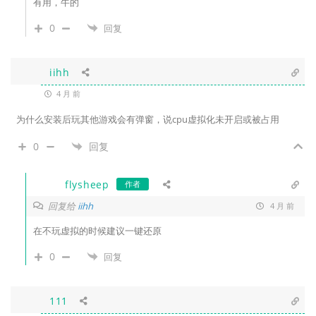
有用，牛的
0
回复
iihh
4 月 前
为什么安装后玩其他游戏会有弹窗，说cpu虚拟化未开启或被占用
0
回复
flysheep
作者
回复给
iihh
4 月 前
在不玩虚拟的时候建议一键还原
0
回复
111