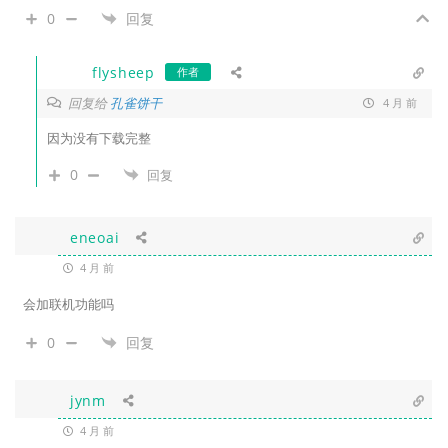
0
回复
flysheep
作者
回复给
孔雀饼干
4 月 前
因为没有下载完整
0
回复
eneoai
4 月 前
会加联机功能吗
0
回复
jynm
4 月 前