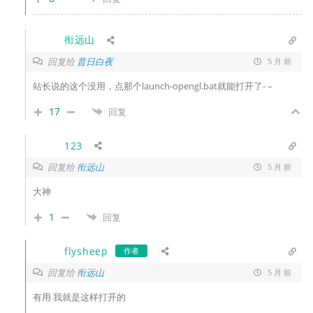
衔远山
回复给
昔日白夜
5 月 前
站长说的这个没用，点那个launch-opengl.bat就能打开了- –
17
回复
123
回复给
衔远山
5 月 前
大神
1
回复
flysheep
作者
回复给
衔远山
5 月 前
有用 我就是这样打开的