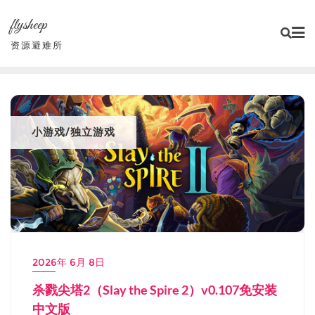
Skip
flysheep
to
content
资源避难所
小游戏/独立游戏
2026年 6月 8日
杀戮尖塔2（Slay the Spire 2）v0.107免安装
中文版