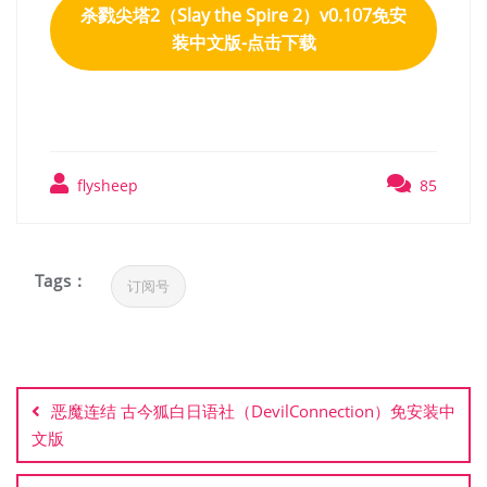
杀戮尖塔2（Slay the Spire 2）v0.107免安
装中文版-点击下载
flysheep
85
Tags :
订阅号
文
章
恶魔连结 古今狐白日语社（DevilConnection）免安装中
导
文版
航