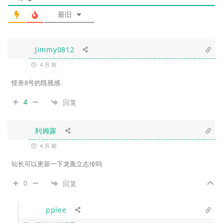
最旧
Jimmy0812
4 月 前
怪兽8号的既视感
4
回复
利姆露
4 月 前
站长可以更新一下
龙胤立志传吗
0
回复
pplee