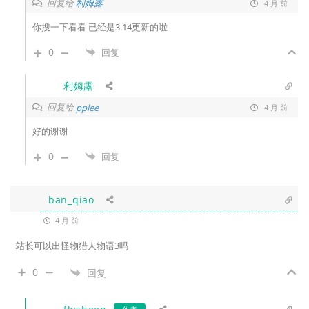
回复给
利姆露
4 月 前
你搜一下看看 已经是3.14更新的啦
0
回复
利姆露
回复给
pplee
4 月 前
好的谢谢
0
回复
ban_qiao
4 月 前
站长可以出怪物猎人物语3吗
0
回复