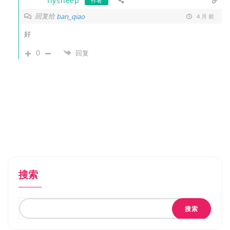
flysheep
作者
回复给
ban_qiao
4 月 前
好
0
回复
搜索
搜索