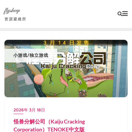
Skip
flysheep
to
content
资源避难所
小游戏/独立游戏
2026年 3月 18日
怪兽分解公司（Kaiju Cracking
Corporation）TENOKE中文版